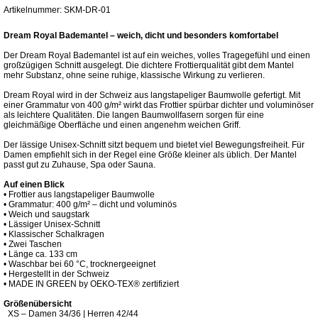
Artikelnummer: SKM-DR-01
Dream Royal Bademantel – weich, dicht und besonders komfortabel
Der Dream Royal Bademantel ist auf ein weiches, volles Tragegefühl und einen
großzügigen Schnitt ausgelegt. Die dichtere Frottierqualität gibt dem Mantel
mehr Substanz, ohne seine ruhige, klassische Wirkung zu verlieren.
Dream Royal wird in der Schweiz aus langstapeliger Baumwolle gefertigt. Mit
einer Grammatur von 400 g/m² wirkt das Frottier spürbar dichter und voluminöser
als leichtere Qualitäten. Die langen Baumwollfasern sorgen für eine
gleichmäßige Oberfläche und einen angenehm weichen Griff.
Der lässige Unisex-Schnitt sitzt bequem und bietet viel Bewegungsfreiheit. Für
Damen empfiehlt sich in der Regel eine Größe kleiner als üblich. Der Mantel
passt gut zu Zuhause, Spa oder Sauna.
Auf einen Blick
• Frottier aus langstapeliger Baumwolle
• Grammatur: 400 g/m² – dicht und voluminös
• Weich und saugstark
• Lässiger Unisex-Schnitt
• Klassischer Schalkragen
• Zwei Taschen
• Länge ca. 133 cm
• Waschbar bei 60 °C, trocknergeeignet
• Hergestellt in der Schweiz
• MADE IN GREEN by OEKO-TEX® zertifiziert
Größenübersicht
XS – Damen 34/36 | Herren 42/44