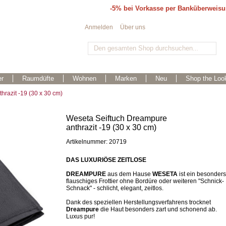
-5% bei Vorkasse per Banküberweis
Anmelden
Über uns
r
Raumdüfte
Wohnen
Marken
Neu
Shop the Loo
razit -19 (30 x 30 cm)
Weseta Seiftuch Dreampure
anthrazit -19 (30 x 30 cm)
Artikelnummer: 20719
DAS LUXURIÖSE ZEITLOSE
DREAMPURE
aus dem Hause
WESETA
ist ein besonders
flauschiges Frottier ohne Bordüre oder weiteren "Schnick-
Schnack" - schlicht, elegant, zeitlos.
Dank des speziellen Herstellungsverfahrens trocknet
Dreampure
die Haut besonders zart und schonend ab.
Luxus pur!