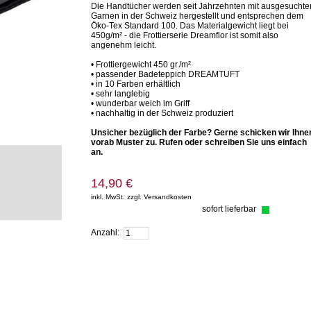
Die Handtücher werden seit Jahrzehnten mit ausgesuchte
Garnen in der Schweiz hergestellt und entsprechen dem
Öko-Tex Standard 100. Das Materialgewicht liegt bei
450g/m² - die Frottierserie Dreamflor ist somit also
angenehm leicht.
• Frottiergewicht 450 gr./m²
• passender Badeteppich DREAMTUFT
• in 10 Farben erhältlich
• sehr langlebig
• wunderbar weich im Griff
• nachhaltig in der Schweiz produziert
Unsicher bezüglich der Farbe? Gerne schicken wir Ihne
vorab Muster zu. Rufen oder schreiben Sie uns einfach
an.
14,90 €
inkl. MwSt. zzgl. Versandkosten
sofort lieferbar
Zum Warenkorb hinzufügen
Anzahl: