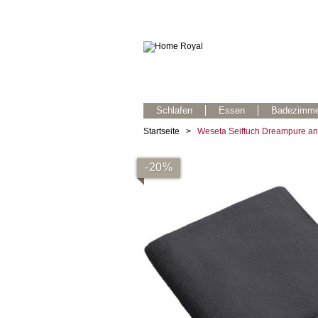
Schlafen
Essen
Badezimme
Startseite
>
Weseta Seiftuch Dreampure anth
-20%