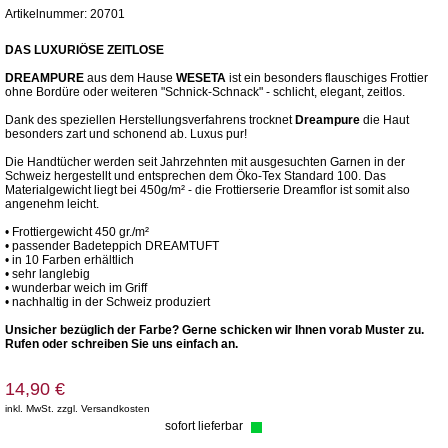
Artikelnummer: 20701
DAS LUXURIÖSE ZEITLOSE
DREAMPURE
aus dem Hause
WESETA
ist ein besonders flauschiges Frottier
ohne Bordüre oder weiteren "Schnick-Schnack" - schlicht, elegant, zeitlos.
Dank des speziellen Herstellungsverfahrens trocknet
Dreampure
die Haut
besonders zart und schonend ab. Luxus pur!
Die Handtücher werden seit Jahrzehnten mit ausgesuchten Garnen in der
Schweiz hergestellt und entsprechen dem Öko-Tex Standard 100. Das
Materialgewicht liegt bei 450g/m² - die Frottierserie Dreamflor ist somit also
angenehm leicht.
• Frottiergewicht 450 gr./m²
• passender Badeteppich DREAMTUFT
• in 10 Farben erhältlich
• sehr langlebig
• wunderbar weich im Griff
• nachhaltig in der Schweiz produziert
Unsicher bezüglich der Farbe? Gerne schicken wir Ihnen vorab Muster zu.
Rufen oder schreiben Sie uns einfach an.
14,90 €
inkl. MwSt. zzgl. Versandkosten
sofort lieferbar