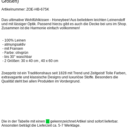
Größen)
Artikelnummer: ZOE-HB-675K
Das ultimative Wohlfühlkissen - Honeybee! Aus beliebtem leichten Leinenstoff
und mit lässiger Optik. Passend hierzu gibt es auch die Decke bei uns im Shop.
Zusammen ist die Harmonie einfach vollkommen!
- 100% Leinen
- atmungsaktiv
- mit Fransen
- Farbe: olivgrün
- bis 30° waschbar
- 2 Größen: 30 x 40 cm , 40 x 60 cm
Zoeppritz ist ein Traditionshaus seit 1828 mit Trend und Zeitgeist! Tolle Farben,
extravagante und klassische Designs und luxuriöse Stoffe. Besonders die
Qualität steht bei allen Produkten im Vordergrund.
Die in der Tabelle mit einen
gekennzeichnet Artikel sind sofort lieferbar.
Ansonsten beträgt die Lieferzeit ca. 5-7 Werktage.