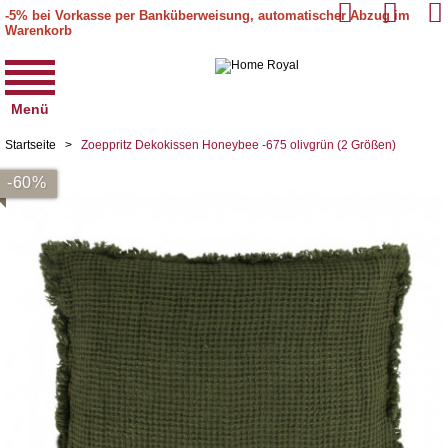
-5% bei Vorkasse per Banküberweisung, automatischer Abzug im
Warenkorb
Menü
Startseite
>
Zoeppritz Dekokissen Honeybee -675 olivgrün (2 Größen)
-60%