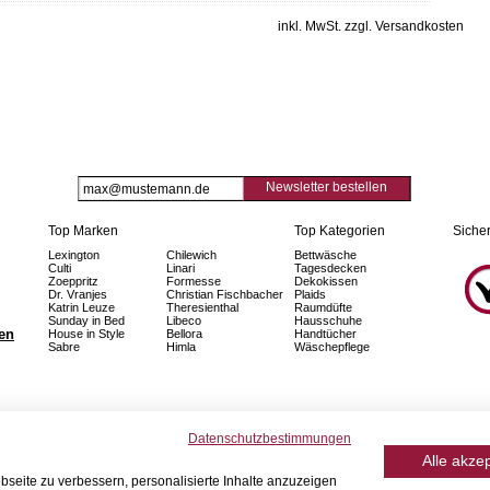
inkl. MwSt. zzgl. Versandkosten
Newsletter bestellen
Top Marken
Top Kategorien
Sicher
Lexington
Chilewich
Bettwäsche
Culti
Linari
Tagesdecken
Zoeppritz
Formesse
Dekokissen
Dr. Vranjes
Christian Fischbacher
Plaids
Katrin Leuze
Theresienthal
Raumdüfte
Sunday in Bed
Libeco
Hausschuhe
fen
House in Style
Bellora
Handtücher
Sabre
Himla
Wäschepflege
Datenschutzbestimmungen
Alle akze
seite zu verbessern, personalisierte Inhalte anzuzeigen