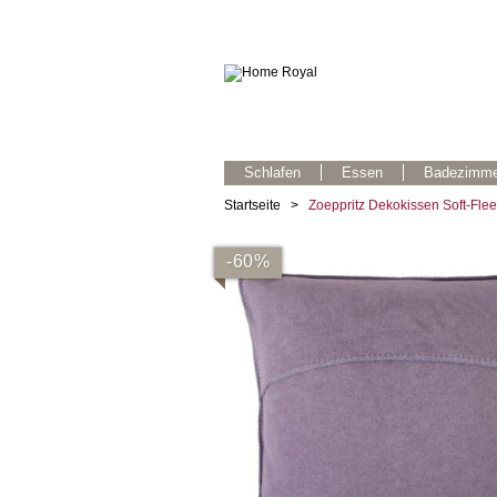
Schlafen
Essen
Badezimme
Startseite
>
Zoeppritz Dekokissen Soft-Fleec
-60%