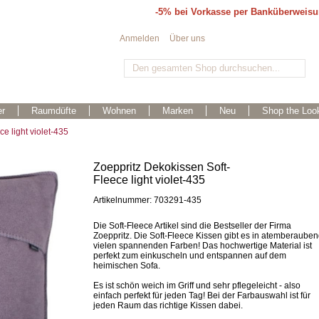
-5% bei Vorkasse per Banküberweis
Anmelden
Über uns
r
Raumdüfte
Wohnen
Marken
Neu
Shop the Loo
e light violet-435
Zoeppritz Dekokissen Soft-
Fleece light violet-435
Artikelnummer: 703291-435
Die Soft-Fleece Artikel sind die Bestseller der Firma
Zoeppritz. Die Soft-Fleece Kissen gibt es in atemberaube
vielen spannenden Farben! Das hochwertige Material ist
perfekt zum einkuscheln und entspannen auf dem
heimischen Sofa.
Es ist schön weich im Griff und sehr pflegeleicht - also
einfach perfekt für jeden Tag! Bei der Farbauswahl ist für
jeden Raum das richtige Kissen dabei.