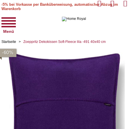
-5% bei Vorkasse per Banküberweisung, automatischer Abzug im
Warenkorb
Menü
Startseite
>
Zoeppritz Dekokissen Soft-Fleece lila -491 40x40 cm
-60%