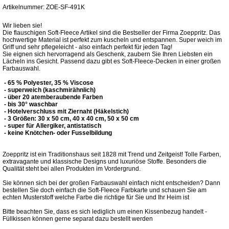
Artikelnummer: ZOE-SF-491K
Wir lieben sie!
Die flauschigen Soft-Fleece Artikel sind die Bestseller der Firma Zoeppritz. Das
hochwertige Material ist perfekt zum kuscheln und entspannen. Super weich im
Griff und sehr pflegeleicht - also einfach perfekt für jeden Tag!
Sie eignen sich hervorragend als Geschenk, zaubern Sie Ihren Liebsten ein
Lächeln ins Gesicht. Passend dazu gibt es Soft-Fleece-Decken in einer großen
Farbauswahl.
- 65 % Polyester, 35 % Viscose
- superweich (kaschmirähnlich)
- über 20 atemberaubende Farben
- bis 30° waschbar
- Hotelverschluss mit Ziernaht (Häkelstich)
- 3 Größen: 30 x 50 cm, 40 x 40 cm, 50 x 50 cm
- super für Allergiker, antistatisch
- keine Knötchen- oder Fusselbildung
Zoeppritz ist ein Traditionshaus seit 1828 mit Trend und Zeitgeist! Tolle Farben,
extravagante und klassische Designs und luxuriöse Stoffe. Besonders die
Qualität steht bei allen Produkten im Vordergrund.
Sie können sich bei der großen Farbauswahl einfach nicht entscheiden? Dann
bestellen Sie doch einfach die Soft-Fleece Farbkarte und schauen Sie am
echten Musterstoff welche Farbe die richtige für Sie und Ihr Heim ist
Bitte beachten Sie, dass es sich lediglich um einen Kissenbezug handelt -
Füllkissen können gerne separat dazu bestellt werden