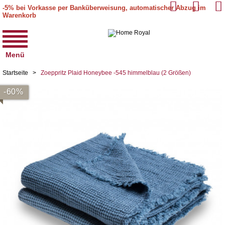
-5% bei Vorkasse per Banküberweisung, automatischer Abzug im
Warenkorb
Menü
Startseite
>
Zoeppritz Plaid Honeybee -545 himmelblau (2 Größen)
-60%