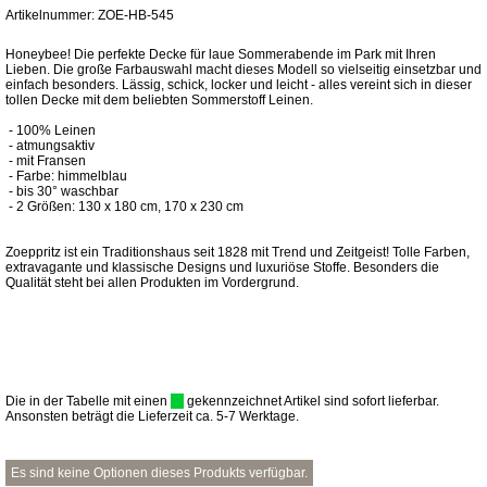
Artikelnummer: ZOE-HB-545
Honeybee! Die perfekte Decke für laue Sommerabende im Park mit Ihren
Lieben. Die große Farbauswahl macht dieses Modell so vielseitig einsetzbar und
einfach besonders. Lässig, schick, locker und leicht - alles vereint sich in dieser
tollen Decke mit dem beliebten Sommerstoff Leinen.
- 100% Leinen
- atmungsaktiv
- mit Fransen
- Farbe: himmelblau
- bis 30° waschbar
- 2 Größen: 130 x 180 cm, 170 x 230 cm
Zoeppritz ist ein Traditionshaus seit 1828 mit Trend und Zeitgeist! Tolle Farben,
extravagante und klassische Designs und luxuriöse Stoffe. Besonders die
Qualität steht bei allen Produkten im Vordergrund.
Die in der Tabelle mit einen
gekennzeichnet Artikel sind sofort lieferbar.
Ansonsten beträgt die Lieferzeit ca. 5-7 Werktage.
Es sind keine Optionen dieses Produkts verfügbar.