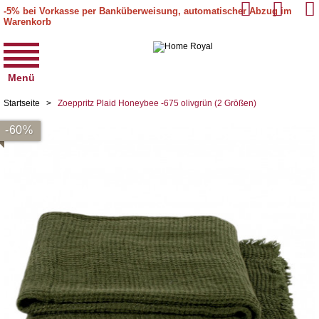
-5% bei Vorkasse per Banküberweisung, automatischer Abzug im
Warenkorb
Menü
Startseite
>
Zoeppritz Plaid Honeybee -675 olivgrün (2 Größen)
-60%