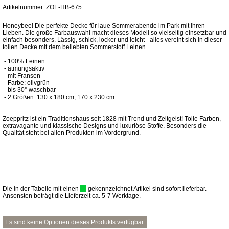
Artikelnummer: ZOE-HB-675
Honeybee! Die perfekte Decke für laue Sommerabende im Park mit Ihren
Lieben. Die große Farbauswahl macht dieses Modell so vielseitig einsetzbar und
einfach besonders. Lässig, schick, locker und leicht - alles vereint sich in dieser
tollen Decke mit dem beliebten Sommerstoff Leinen.
- 100% Leinen
- atmungsaktiv
- mit Fransen
- Farbe: olivgrün
- bis 30° waschbar
- 2 Größen: 130 x 180 cm, 170 x 230 cm
Zoeppritz ist ein Traditionshaus seit 1828 mit Trend und Zeitgeist! Tolle Farben,
extravagante und klassische Designs und luxuriöse Stoffe. Besonders die
Qualität steht bei allen Produkten im Vordergrund.
Die in der Tabelle mit einen
gekennzeichnet Artikel sind sofort lieferbar.
Ansonsten beträgt die Lieferzeit ca. 5-7 Werktage.
Es sind keine Optionen dieses Produkts verfügbar.