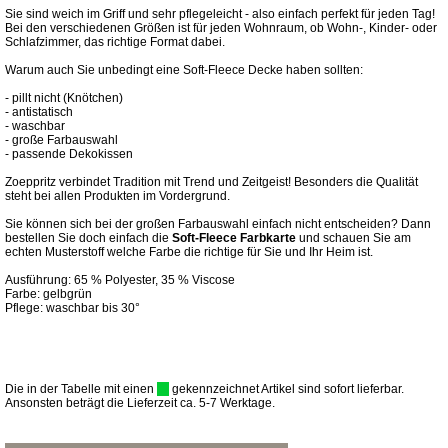
Sie sind weich im Griff und sehr pflegeleicht - also einfach perfekt für jeden Tag!
Bei den verschiedenen Größen ist für jeden Wohnraum, ob Wohn-, Kinder- oder
Schlafzimmer, das richtige Format dabei.
Warum auch Sie unbedingt eine Soft-Fleece Decke haben sollten:
- pillt nicht (Knötchen)
- antistatisch
- waschbar
- große Farbauswahl
- passende Dekokissen
Zoeppritz verbindet Tradition mit Trend und Zeitgeist! Besonders die Qualität
steht bei allen Produkten im Vordergrund.
Sie können sich bei der großen Farbauswahl einfach nicht entscheiden? Dann
bestellen Sie doch einfach die
Soft-Fleece Farbkarte
und schauen Sie am
echten Musterstoff welche Farbe die richtige für Sie und Ihr Heim ist.
Ausführung: 65 % Polyester, 35 % Viscose
Farbe: gelbgrün
Pflege: waschbar bis 30°
Die in der Tabelle mit einen
gekennzeichnet Artikel sind sofort lieferbar.
Ansonsten beträgt die Lieferzeit ca. 5-7 Werktage.