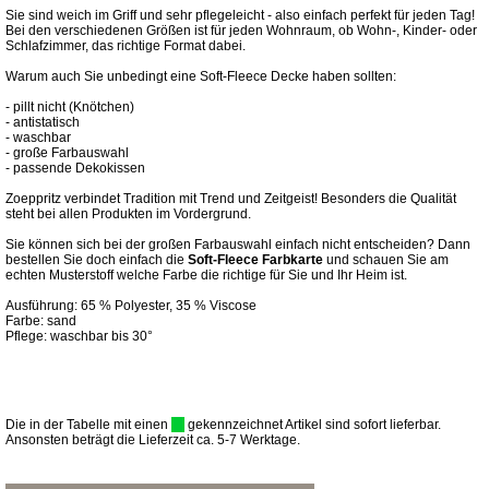
Sie sind weich im Griff und sehr pflegeleicht - also einfach perfekt für jeden Tag!
Bei den verschiedenen Größen ist für jeden Wohnraum, ob Wohn-, Kinder- oder
Schlafzimmer, das richtige Format dabei.
Warum auch Sie unbedingt eine Soft-Fleece Decke haben sollten:
- pillt nicht (Knötchen)
- antistatisch
- waschbar
- große Farbauswahl
- passende Dekokissen
Zoeppritz verbindet Tradition mit Trend und Zeitgeist! Besonders die Qualität
steht bei allen Produkten im Vordergrund.
Sie können sich bei der großen Farbauswahl einfach nicht entscheiden? Dann
bestellen Sie doch einfach die
Soft-Fleece Farbkarte
und schauen Sie am
echten Musterstoff welche Farbe die richtige für Sie und Ihr Heim ist.
Ausführung: 65 % Polyester, 35 % Viscose
Farbe: sand
Pflege: waschbar bis 30°
Die in der Tabelle mit einen
gekennzeichnet Artikel sind sofort lieferbar.
Ansonsten beträgt die Lieferzeit ca. 5-7 Werktage.