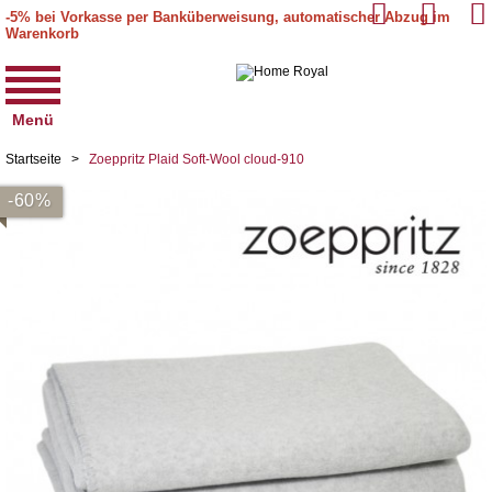
-5% bei Vorkasse per Banküberweisung, automatischer Abzug im
Warenkorb
Menü
Startseite
>
Zoeppritz Plaid Soft-Wool cloud-910
-60%