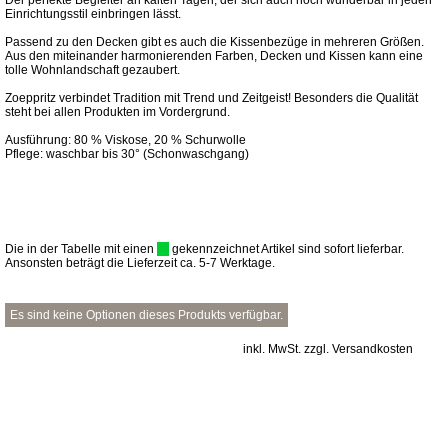
Der perfekte Begleiter an kalten Tagen, der sich auch noch wunderbar in jeden
Einrichtungsstil einbringen lässt.
Passend zu den Decken gibt es auch die Kissenbezüge in mehreren Größen.
Aus den miteinander harmonierenden Farben, Decken und Kissen kann eine
tolle Wohnlandschaft gezaubert.
Zoeppritz verbindet Tradition mit Trend und Zeitgeist! Besonders die Qualität
steht bei allen Produkten im Vordergrund.
Ausführung: 80 % Viskose, 20 % Schurwolle
Pflege: waschbar bis 30° (Schonwaschgang)
Die in der Tabelle mit einen
gekennzeichnet Artikel sind sofort lieferbar.
Ansonsten beträgt die Lieferzeit ca. 5-7 Werktage.
Es sind keine Optionen dieses Produkts verfügbar.
inkl. MwSt. zzgl. Versandkosten