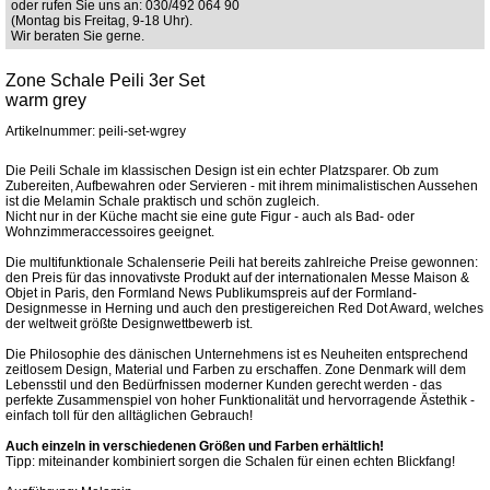
oder rufen Sie uns an: 030/492 064 90
(Montag bis Freitag, 9-18 Uhr).
Wir beraten Sie gerne.
Zone Schale Peili 3er Set
warm grey
Artikelnummer: peili-set-wgrey
Die Peili Schale im klassischen Design ist ein echter Platzsparer. Ob zum
Zubereiten, Aufbewahren oder Servieren - mit ihrem minimalistischen Aussehen
ist die Melamin Schale praktisch und schön zugleich.
Nicht nur in der Küche macht sie eine gute Figur - auch als Bad- oder
Wohnzimmeraccessoires geeignet.
Die multifunktionale Schalenserie Peili hat bereits zahlreiche Preise gewonnen:
den Preis für das innovativste Produkt auf der internationalen Messe Maison &
Objet in Paris, den Formland News Publikumspreis auf der Formland-
Designmesse in Herning und auch den prestigereichen Red Dot Award, welches
der weltweit größte Designwettbewerb ist.
Die Philosophie des dänischen Unternehmens ist es Neuheiten entsprechend
zeitlosem Design, Material und Farben zu erschaffen. Zone Denmark will dem
Lebensstil und den Bedürfnissen moderner Kunden gerecht werden - das
perfekte Zusammenspiel von hoher Funktionalität und hervorragende Ästethik -
einfach toll für den alltäglichen Gebrauch!
Auch einzeln in verschiedenen Größen und Farben erhältlich!
Tipp: miteinander kombiniert sorgen die Schalen für einen echten Blickfang!