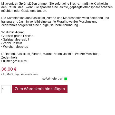
Mit wenigen Sprühstößen bringen Sie sofort eine frische, maritime Klarheit in
den Raum. Ideal, wenn Sie spontan eine leichte, gepflegte Atmosphäre schaffen
möchten oder Gäste empfangen.
Die Kombination aus Basilikum, Zitrone und Meeresnoten wirkt belebend und
transparent. Jasmin verleiht eine sanfte Floralik, weißer Moschus und
Zedernholz sorgen für eine ruhige, saubere Abrundung.
So duftet Aqua:
• Zitrisch-grüne Frische
• Salzige Meeresluft
• Zarter Jasmin
• Weicher Moschus
Duftnoten: Basilikum, Zitrone, Marine Noten, Jasmin, Weißer Moschus,
Zedernholz
Füllmenge: 100 ml
36,00 €
inkl. MwSt. zzgl. Versandkosten
sofort lieferbar
Zum Warenkorb hinzufügen