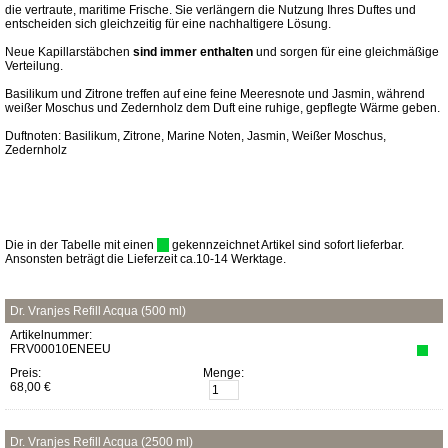
die vertraute, maritime Frische. Sie verlängern die Nutzung Ihres Duftes und
entscheiden sich gleichzeitig für eine nachhaltigere Lösung.
Neue Kapillarstäbchen
sind immer enthalten
und sorgen für eine gleichmäßige
Verteilung.
Basilikum und Zitrone treffen auf eine feine Meeresnote und Jasmin, während
weißer Moschus und Zedernholz dem Duft eine ruhige, gepflegte Wärme geben.
Duftnoten: Basilikum, Zitrone, Marine Noten, Jasmin, Weißer Moschus,
Zedernholz
Die in der Tabelle mit einen
gekennzeichnet Artikel sind sofort lieferbar.
Ansonsten beträgt die Lieferzeit ca.10-14 Werktage.
Dr. Vranjes Refill Acqua (500 ml)
Artikelnummer:
FRV00010ENEEU
Preis:
Menge:
68,00 €
Dr. Vranjes Refill Acqua (2500 ml)