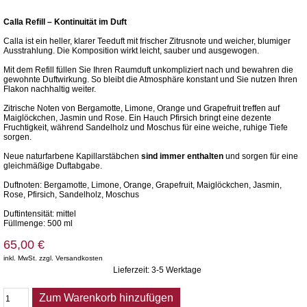
Calla Refill – Kontinuität im Duft
Calla ist ein heller, klarer Teeduft mit frischer Zitrusnote und weicher, blumiger
Ausstrahlung. Die Komposition wirkt leicht, sauber und ausgewogen.
Mit dem Refill füllen Sie Ihren Raumduft unkompliziert nach und bewahren die
gewohnte Duftwirkung. So bleibt die Atmosphäre konstant und Sie nutzen Ihren
Flakon nachhaltig weiter.
Zitrische Noten von Bergamotte, Limone, Orange und Grapefruit treffen auf
Maiglöckchen, Jasmin und Rose. Ein Hauch Pfirsich bringt eine dezente
Fruchtigkeit, während Sandelholz und Moschus für eine weiche, ruhige Tiefe
sorgen.
Neue naturfarbene Kapillarstäbchen
sind immer enthalten
und sorgen für eine
gleichmäßige Duftabgabe.
Duftnoten: Bergamotte, Limone, Orange, Grapefruit, Maiglöckchen, Jasmin,
Rose, Pfirsich, Sandelholz, Moschus
Duftintensität: mittel
Füllmenge: 500 ml
65,00 €
inkl. MwSt. zzgl. Versandkosten
Lieferzeit: 3-5 Werktage
Zum Warenkorb hinzufügen