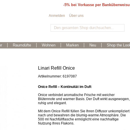
-5% bei Vorkasse per Banküberweis
Anmelden
Über uns
r
Raumdüfte
Wohnen
Marken
Neu
Shop the Loo
Linari Refill Onice
Artikelnummer: 6197087
Onice Refill – Kontinuität im Duft
Onice verbindet aromatische Frische mit weicher
Blütennote und warmer Basis. Der Duft wirkt ausgewogen,
ruhig und elegant.
Mit dem Onice Refill füllen Sie Ihren Diffusor unkompliziert
nach und bewahren die blumig-warme Atmosphäre. Die
500 ml Nachfüllflasche ermöglicht eine nachhaltige
Nutzung Ihres Flakons.