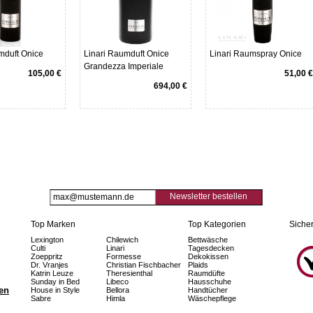
mduft Onice
Linari Raumduft Onice
Linari Raumspray Onice
Grandezza Imperiale
105,00 €
51,00 €
694,00 €
Newsletter bestellen
Top Marken
Top Kategorien
Sicher
Lexington
Chilewich
Bettwäsche
Culti
Linari
Tagesdecken
Zoeppritz
Formesse
Dekokissen
Dr. Vranjes
Christian Fischbacher
Plaids
Katrin Leuze
Theresienthal
Raumdüfte
Sunday in Bed
Libeco
Hausschuhe
fen
House in Style
Bellora
Handtücher
Sabre
Himla
Wäschepflege