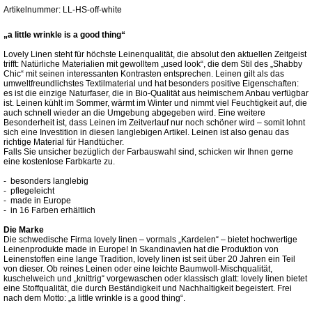
Artikelnummer: LL-HS-off-white
„a little wrinkle is a good thing“
Lovely Linen steht für höchste Leinenqualität, die absolut den aktuellen Zeitgeist
trifft: Natürliche Materialien mit gewolltem „used look“, die dem Stil des „Shabby
Chic“ mit seinen interessanten Kontrasten entsprechen. Leinen gilt als das
umweltfreundlichstes Textilmaterial und hat besonders positive Eigenschaften:
es ist die einzige Naturfaser, die in Bio-Qualität aus heimischem Anbau verfügbar
ist. Leinen kühlt im Sommer, wärmt im Winter und nimmt viel Feuchtigkeit auf, die
auch schnell wieder an die Umgebung abgegeben wird. Eine weitere
Besonderheit ist, dass Leinen im Zeitverlauf nur noch schöner wird – somit lohnt
sich eine Investition in diesen langlebigen Artikel. Leinen ist also genau das
richtige Material für Handtücher.
Falls Sie unsicher bezüglich der Farbauswahl sind, schicken wir Ihnen gerne
eine kostenlose Farbkarte zu.
- besonders langlebig
- pflegeleicht
- made in Europe
- in 16 Farben erhältlich
Die Marke
Die schwedische Firma lovely linen – vormals „Kardelen“ – bietet hochwertige
Leinenprodukte made in Europe! In Skandinavien hat die Produktion von
Leinenstoffen eine lange Tradition, lovely linen ist seit über 20 Jahren ein Teil
von dieser. Ob reines Leinen oder eine leichte Baumwoll-Mischqualität,
kuschelweich und „knittrig“ vorgewaschen oder klassisch glatt: lovely linen bietet
eine Stoffqualität, die durch Beständigkeit und Nachhaltigkeit begeistert. Frei
nach dem Motto: „a little wrinkle is a good thing“.