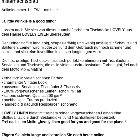
mitternachtsblau
Artikelnummer: LL-TW-L-mntblue
„a little wrinkle is a good thing“
Lassen auch Sie sich von dieser traumhaft schönen Tischdecke
LOVELY
aus
dem Hause
LOVELY LINEN
überzeugen.
Der Leinenstoff ist langlebig, strapazierfähig und wenig anfällig für Schmutz und
Bakterien. Leinen wird mit der Zeit und dem Gebrauch nur noch schöner und
somit lohnt sich eine Investition in diesen langlebigen Artikel.
Die hochwertige Tischdecke lässt sich perfekt kombinieren mit Tischläufern,
Servietten und Tischsets, die es in vielen ausdrucksstarken Farben gibt, frei nach
dem Motto Mix & Match!
• erhältlich in vielen schönen Farben
• charmanter Vintage Look
• passende Servietten, Tischläufer & Tischsets
• 100% vorgewaschenes Leinen, schön im Fall
• schöne schwere Qualität 260 g/m²
• nachhaltig in Europa produziert
• langlebig & dadurch Ressourcen schonend
LOVELY LINEN
bietet mit seinem reinen vorgewaschenen Leinen eine
Stoffqualität, die durch Beständigkeit und Nachhaltigkeit begeistert.
Frei nach dem Motto:
„lovely linen good for you and good for the planet“
Zögern Sie nicht lange und bestellen Sie noch heute online!