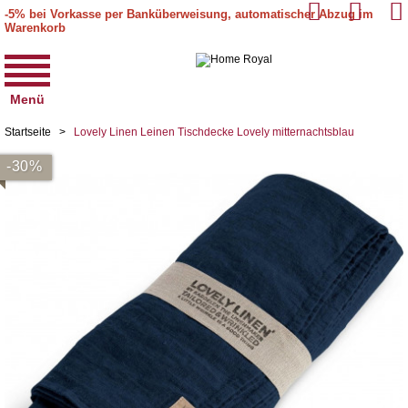
-5% bei Vorkasse per Banküberweisung, automatischer Abzug im
Warenkorb
Menü
Startseite
>
Lovely Linen Leinen Tischdecke Lovely mitternachtsblau
-30%